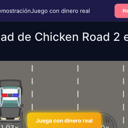
Re
emostración
Juego con dinero real
idad de Chicken Road 2
Juega con dinero real