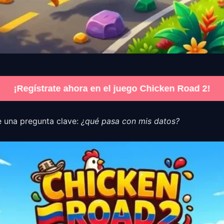
¡Regístrate ahora en el juego Chicken Road 2!
ge una pregunta clave:
¿qué pasa con mis datos?