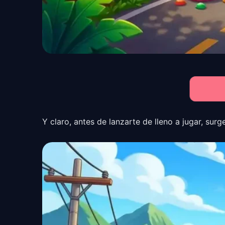
Y claro, antes de lanzarte de lleno a jugar, sur