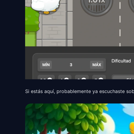
Si estás aquí, probablemente ya escuchaste so